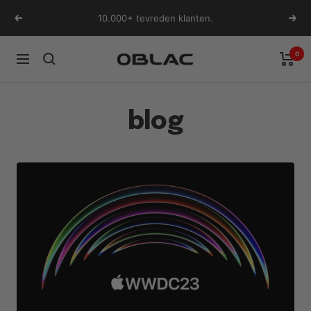
Ga
10.000+ tevreden klanten.
Vorige
Volg
naar
inhoud
0
Oblac
Navigatie
blog