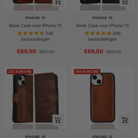
Snel
Snel
bekijken
bekijken
IPHONE 15
IPHONE 15
Book Case voor iPhone 15
Book Case voor iPhone 15
346
346
beoordelingen
beoordelingen
Prijs
Prijs
€69,00
€69,00
Reguliere
Reguliere
€89,00
€89,00
prijs
prijs
met
met
korting
korting
22% KORTING
18% KORTING
Snel
Snel
bekijken
bekijken
IPHONE 15
IPHONE 15