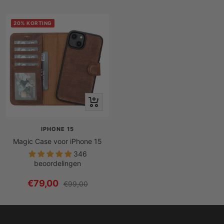
prijs
prijs
met
met
korting
korting
20% KORTING
Snel
bekijken
IPHONE 15
Magic Case voor iPhone 15
346
beoordelingen
Prijs
€79,00
Reguliere
€99,00
prijs
met
korting