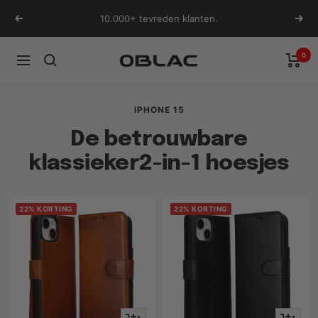
Ga
10.000+ tevreden klanten.
Vorige
Volg
naar
inhoud
0
Oblac
Navigatie
IPHONE 15
De betrouwbare
klassieker2-in-1 hoesjes
22% KORTING
22% KORTING