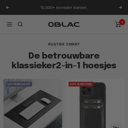
Ga
10.000+ tevreden klanten.
Vorige
Volg
naar
inhoud
0
Oblac
Navigatie
RUSTIEK ZWART
De betrouwbare
klassieker2-in-1 hoesjes
UITVERKOCHT
24% KORTING