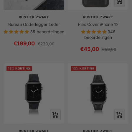
Snel
bekijken
RUSTIEK ZWART
RUSTIEK ZWART
Bureau Onderlegger Leder
Flex Cover iPhone 12
35 beoordelingen
346
beoordelingen
Prijs
€199,00
Reguliere
€230,00
Prijs
€45,00
Reguliere
€59,00
prijs
met
prijs
met
korting
korting
13% KORTING
13% KORTING
Snel
Snel
bekijken
bekijken
RUSTIEK ZWART
RUSTIEK ZWART